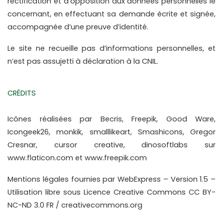
rectification et d’opposition aux données personnelles le 
concernant, en effectuant sa demande écrite et signée, 
accompagnée d’une preuve d’identité.
Le site ne recueille pas d’informations personnelles, et 
n’est pas assujetti à déclaration à la CNIL. 
CRÉDITS
Icônes réalisées par Becris, Freepik, Good Ware, 
Icongeek26, monkik, smalllikeart, Smashicons, 
Gregor 
Cresnar, 
cursor creative, dinosoftlabs sur 
www.flaticon.com et www.freepik.com
Mentions légales fournies par WebExpress – Version 1.5
 – 
Utilisation libre sous
 Licence Creative Commons CC BY-
NC-ND 3.0 FR / creativecommons.org