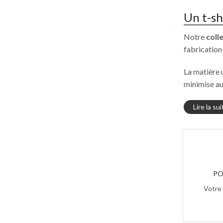
Un t-sh
Notre
coll
fabrication
La matière 
minimise au
Lire la su
PO
Votre