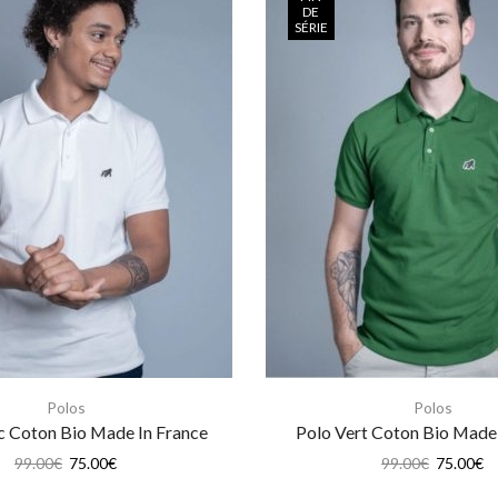
DE
SÉRIE
Polos
Polos
c Coton Bio Made In France
Polo Vert Coton Bio Made 
99.00
€
75.00
€
99.00
€
75.00
€