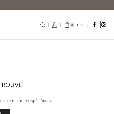
0.00
€
0
TROUVÉ
 des termes moins spécifiques.
UE