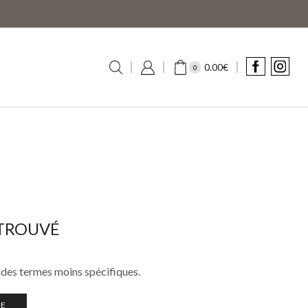
0.00
€
0
TROUVÉ
 des termes moins spécifiques.
UE