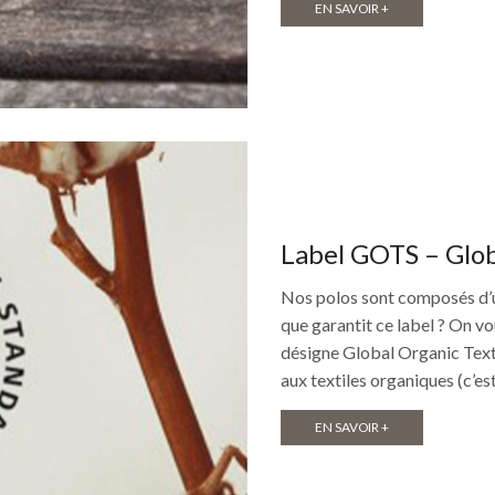
EN SAVOIR +
Label GOTS – Glob
Nos polos sont composés d’u
que garantit ce label ? On v
désigne Global Organic Texti
aux textiles organiques (c’es
EN SAVOIR +