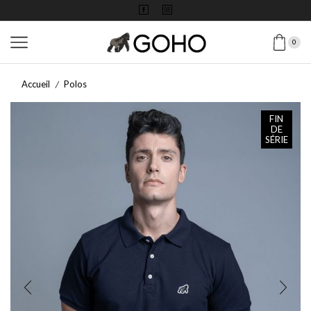
0
Accueil
Polos
/
FIN
DE
SÉRIE